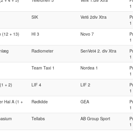
(2 + 4 + 5)
Telefonen 5
Vet4 1.div Xtra
P
1
SIK
Vet6 2div Xtra
P
1
 (12 + 13)
HI 3
Novo 7
P
1
anlæg
Radiometer
SenVet4 2. div Xtra
P
1
Team Taxi 1
Nordea 1
P
1
(1 + 2)
LIF 4
LIF 2
P
1
er Hal A (1 +
Rødkilde
GEA
P
1
nasium
Tellabs
AB Group Sport
P
1