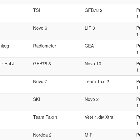
TSI
GFB78 2
P
1
Novo 6
LIF 3
P
1
anlæg
Radiometer
GEA
P
1
er Hal J
GFB78 3
Novo 10
P
1
Novo 7
Team Taxi 2
P
1
SKI
Novo 2
P
1
Team Taxi 1
Vet4 1.div Xtra
P
1
Nordea 2
MIF
P