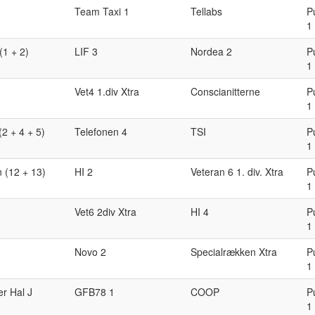
Team Taxi 1
Tellabs
P
1
(1 + 2)
LIF 3
Nordea 2
P
1
Vet4 1.div Xtra
Conscianitterne
P
1
(2 + 4 + 5)
Telefonen 4
TSI
P
1
 (12 + 13)
HI 2
Veteran 6 1. div. Xtra
P
1
Vet6 2div Xtra
HI 4
P
1
Novo 2
Specialrækken Xtra
P
1
er Hal J
GFB78 1
COOP
P
1