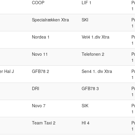
COOP
LIF 1
P
1
Specialrækken Xtra
SKI
P
1
Nordea 1
Vet4 1.div Xtra
P
1
Novo 11
Telefonen 2
P
1
er Hal J
GFB78 2
Sen4 1. div Xtra
P
1
DRI
GFB78 3
P
1
Novo 7
SIK
P
1
Team Taxi 2
HI 4
P
1