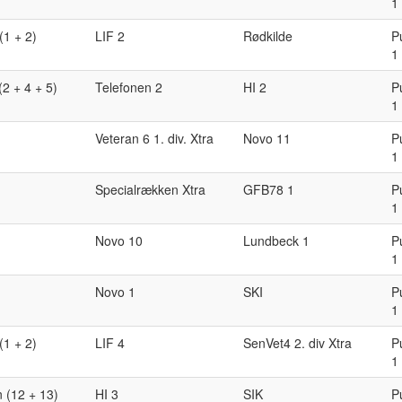
1
(1 + 2)
LIF 2
Rødkilde
P
1
(2 + 4 + 5)
Telefonen 2
HI 2
P
1
Veteran 6 1. div. Xtra
Novo 11
P
1
Specialrækken Xtra
GFB78 1
P
1
Novo 10
Lundbeck 1
P
1
Novo 1
SKI
P
1
(1 + 2)
LIF 4
SenVet4 2. div Xtra
P
1
 (12 + 13)
HI 3
SIK
P