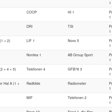
1
COOP
HI 1
P
1
DRI
TSI
P
1
(1 + 2)
LIF 1
Novo 5
P
1
Nordea 1
AB Group Sport
P
1
(2 + 4 + 5)
Telefonen 4
GFB78 3
P
1
er Hal A (1 +
Rødkilde
Radiometer
P
1
MIF
Telefonen 2
P
1
Novo 10
Sen4 1. div Xtra
P