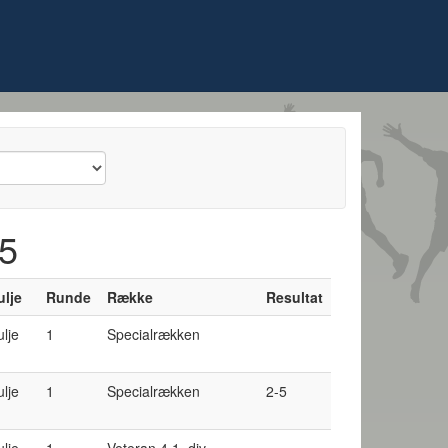
25
ulje
Runde
Række
Resultat
ulje
1
Specialrækken
ulje
1
Specialrækken
2-5