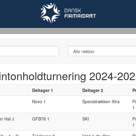
ntonholdturnering 2024-20
D
eltager
1
D
eltager
2
P
Novo 1
Specialrækken Xtra
P
1
er Hal J
GFB78 1
SKI
P
1