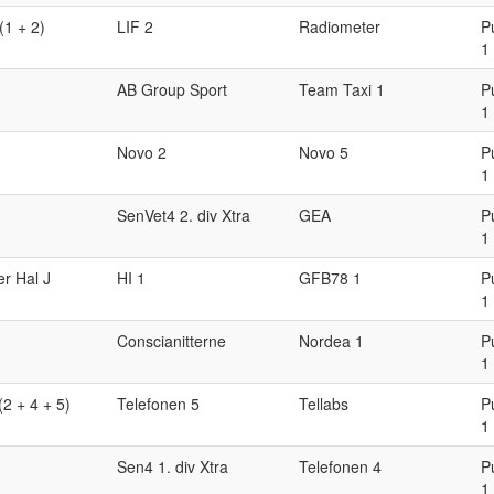
(1 + 2)
LIF 2
Radiometer
P
1
AB Group Sport
Team Taxi 1
P
1
Novo 2
Novo 5
P
1
SenVet4 2. div Xtra
GEA
P
1
er Hal J
HI 1
GFB78 1
P
1
Conscianitterne
Nordea 1
P
1
(2 + 4 + 5)
Telefonen 5
Tellabs
P
1
Sen4 1. div Xtra
Telefonen 4
P
1